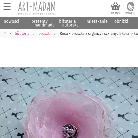
☰
nowości
prezenty
biżuteria
mieszkanie
obniżki
handmade
autorska
♡
biżuteria
broszki
Rosa - broszka z organzy i szklanych korali (k