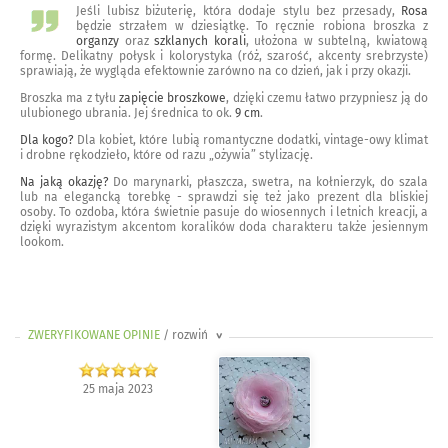
Jeśli lubisz biżuterię, która dodaje stylu bez przesady,
Rosa
będzie strzałem w dziesiątkę. To ręcznie robiona broszka z
organzy
oraz
szklanych korali
, ułożona w subtelną, kwiatową
formę. Delikatny połysk i kolorystyka (róż, szarość, akcenty srebrzyste)
sprawiają, że wygląda efektownie zarówno na co dzień, jak i przy okazji.
Broszka ma z tyłu
zapięcie broszkowe
, dzięki czemu łatwo przypniesz ją do
ulubionego ubrania. Jej średnica to ok.
9 cm
.
Dla kogo?
Dla kobiet, które lubią romantyczne dodatki, vintage-owy klimat
i drobne rękodzieło, które od razu „ożywia” stylizację.
Na jaką okazję?
Do marynarki, płaszcza, swetra, na kołnierzyk, do szala
lub na elegancką torebkę - sprawdzi się też jako prezent dla bliskiej
osoby. To ozdoba, która świetnie pasuje do wiosennych i letnich kreacji, a
dzięki wyrazistym akcentom koralików doda charakteru także jesiennym
lookom.
ZWERYFIKOWANE OPINIE
/ rozwiń
>
25 maja 2023