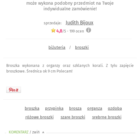
może wykona podobny przedmiot na Twoje
indywidualne zamówienie!
Judith Bijoux
sprzedaje:
4,8
/5 -
199
ocen
biżuteria
broszki
/
Broszka wykonana z organzy oraz szklanych korali. Z tyłu zapięcie
broszkowe. Średnica ok 9 cm Polecam!
broszka
przypinka
brosza
organza
ozdoba
różowe broszki
szare broszki
srebrne broszki
KOMENTARZ
/ zwiń
<