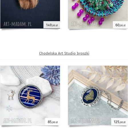
149
60
,00 zł
,00 zł
Chodelska Art Studio broszki
85
125
,00 zł
,00 zł