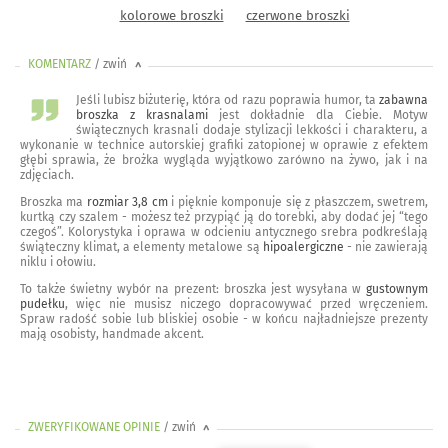
kolorowe broszki
czerwone broszki
KOMENTARZ
/ zwiń
<
Jeśli lubisz biżuterię, która od razu poprawia humor, ta
zabawna
broszka z krasnalami
jest dokładnie dla Ciebie. Motyw
świątecznych krasnali dodaje stylizacji lekkości i charakteru, a
wykonanie w technice autorskiej grafiki zatopionej w oprawie z efektem
głębi sprawia, że brożka wygląda wyjątkowo zarówno na żywo, jak i na
zdjęciach.
Broszka ma
rozmiar 3,8 cm
i pięknie komponuje się z płaszczem, swetrem,
kurtką czy szalem - możesz też przypiąć ją do torebki, aby dodać jej “tego
czegoś”. Kolorystyka i oprawa w odcieniu antycznego srebra podkreślają
świąteczny klimat, a elementy metalowe są
hipoalergiczne
- nie zawierają
niklu i ołowiu.
To także świetny wybór na prezent: broszka jest wysyłana w
gustownym
pudełku
, więc nie musisz niczego dopracowywać przed wręczeniem.
Spraw radość sobie lub bliskiej osobie - w końcu najładniejsze prezenty
mają osobisty, handmade akcent.
ZWERYFIKOWANE OPINIE
/ zwiń
>