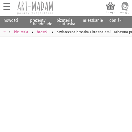
☰
nowości
prezenty
biżuteria
mieszkanie
obniżki
handmade
autorska
♡
biżuteria
broszki
Świąteczna broszka z krasnalami - zabawna pr