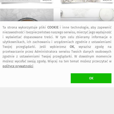
Ta strona wykorzystuje pliki
COOKIE
i inne technologie, aby zapewnić
niezawodność i bezpieczeństwo naszego serwisu, mierzyć jego wydajność
i wyświetlać dopasowane treści. W tym celu zbieramy informacje o
użytkownikach, ich zachowaniu i urządzeniach zgodnie z ustawieniami
Twojej przeglądarki. Jeśli wybierzesz
OK
, wyrazisz zgodę na
przetwarzanie przez Administratora serwisu Twoich danych osobowych
zgodnie z ustawieniami Twojej przeglądarki. W dowolnym momencie
85
95
,00 zł
,00 zł
możesz wycofać swoją zgodę. Więcej na ten temat możesz przeczytać w
polityce prywatności
KOSZT TRANSPORTU
OK
•
17,00 zł
(Kurier)
•
12,00 zł
(Paczkomat inPost)
dogodny typ przesyłki wybierzesz w trakcie składania zamówienia
W przypadku zamawiania
więcej niż jednego
przedmiotu Projektanta
Chodelska Art Studio
naliczony zostanie
wyłącznie jeden koszt transportu
(przedmioty wysłane zostaną w jednej przesyłce)