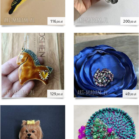
116
200
,00 zł
,00 zł
129
49
,00 zł
,00 zł