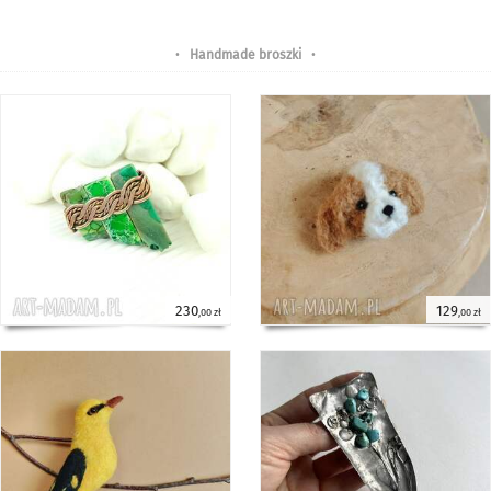
•
Handmade broszki
•
230
129
,00 zł
,00 zł