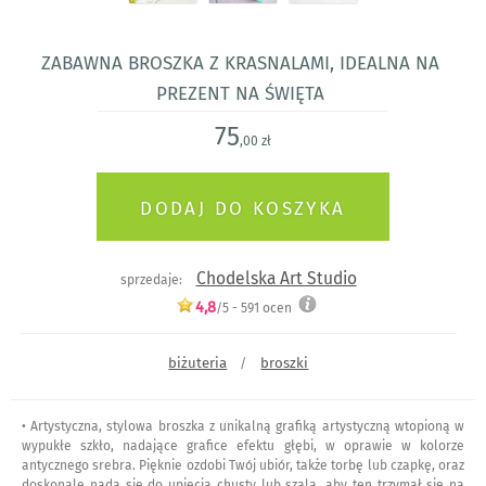
Zabawna broszka z krasnalami, idealna na
prezent na święta
75
,00 zł
Chodelska Art Studio
sprzedaje:
4,8
/5 -
591
ocen
biżuteria
broszki
/
• Artystyczna, stylowa broszka z unikalną grafiką artystyczną wtopioną w
wypukłe szkło, nadające grafice efektu głębi, w oprawie w kolorze
antycznego srebra. Pięknie ozdobi Twój ubiór, także torbę lub czapkę, oraz
doskonale nada się do upięcia chusty lub szala, aby ten trzymał się na