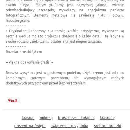
swoim miejscu. Motyw graficzny jest najwyższej jakości- wiernie
odzwierciedlający szczegóły, wywołany na specjalnym papierze
fotograficznym. Elementy metalowe nie zawierają niklu i ołowiu,
hipoalergiczne.
- - - - - - - - -
• Oryginalne kaboszony z autorską grafiką artystyczną, wykonane są
ręcznie według mojego projektu z dbałością o każdy detal - są jedyne w
swoim rodzaju dzięki czemu biżuteria ta jest niepowtarzalna.
- - - - - - - - -
Rozmiar broszki 3,8 cm
❤ Piękne opakowanie gratis! ❤
Broszka wysyłana jest w gustownym pudełku, dzięki czemu jest od razu
kompletnym, gotowym prezentem, nie wymagającym żadnych
dodatkowych przygotowań przed jego wręczeniem.
krasnal
mikołaj
broszka-z-mikołajem
krasnale
prezent-na-święta
swiąteczna-przypinka
srebrne broszki