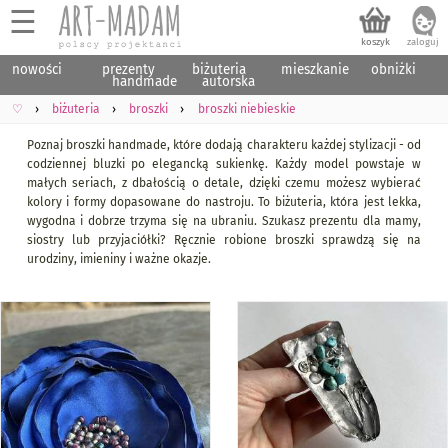
☰
nowości
prezenty
biżuteria
mieszkanie
obniżki
handmade
autorska
♡
biżuteria
broszki
broszki niebieskie
Poznaj broszki handmade, które dodają charakteru każdej stylizacji - od
codziennej bluzki po elegancką sukienkę. Każdy model powstaje w
małych seriach, z dbałością o detale, dzięki czemu możesz wybierać
kolory i formy dopasowane do nastroju. To biżuteria, która jest lekka,
wygodna i dobrze trzyma się na ubraniu. Szukasz prezentu dla mamy,
siostry lub przyjaciółki? Ręcznie robione broszki sprawdzą się na
urodziny, imieniny i ważne okazje.