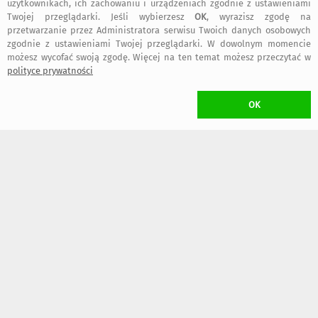
użytkownikach, ich zachowaniu i urządzeniach zgodnie z ustawieniami
Twojej przeglądarki. Jeśli wybierzesz
OK
, wyrazisz zgodę na
przetwarzanie przez Administratora serwisu Twoich danych osobowych
zgodnie z ustawieniami Twojej przeglądarki. W dowolnym momencie
65
50
,00 zł
,00 zł
możesz wycofać swoją zgodę. Więcej na ten temat możesz przeczytać w
polityce prywatności
KOSZT TRANSPORTU
OK
•
17,00 zł
(Kurier DPD)
•
14,00 zł
(Paczkomat inPost)
dogodny typ przesyłki wybierzesz w trakcie składania zamówienia
W przypadku zamawiania
więcej niż jednego
przedmiotu Projektanta
Pintura
naliczony zostanie
wyłącznie jeden koszt transportu
(przedmioty
wysłane zostaną w jednej przesyłce)
ZWROT TOWARU
/ rozwiń
>
WYKONANIE UMOWY
/ rozwiń
>
FAKTURY i RACHUNKI
/ rozwiń
>
OGÓLNE BEZPIECZEŃSTWO PRODUKTU (GPSR)
/ rozwiń
>