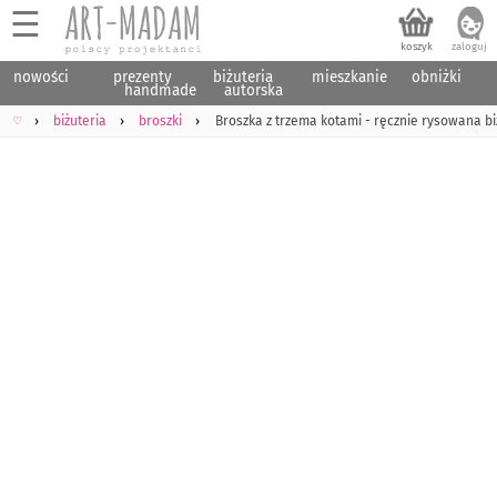
☰
nowości
prezenty
biżuteria
mieszkanie
obniżki
handmade
autorska
♡
biżuteria
broszki
Broszka z trzema kotami - ręcznie rysowana bi