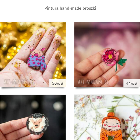
Pintura hand-made broszki
50
44
,00 zł
,00 zł