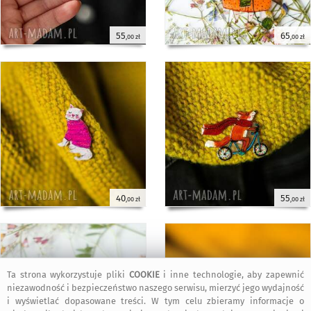
55
65
,00 zł
,00 zł
40
55
,00 zł
,00 zł
Ta strona wykorzystuje pliki
COOKIE
i inne technologie, aby zapewnić
niezawodność i bezpieczeństwo naszego serwisu, mierzyć jego wydajność
i wyświetlać dopasowane treści. W tym celu zbieramy informacje o