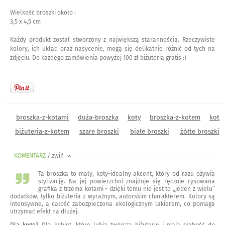
Wielkość broszki około :
3,5 x 4,5 cm
Każdy produkt został stworzony z największą starannością. Rzeczywiste
kolory, ich układ oraz nasycenie, mogą się delikatnie różnić od tych na
zdjęciu. Do każdego zamówienia powyżej 100 zł biżuteria gratis :)
broszka-z-kotami
duża-broszka
koty
broszka-z-kotem
kot
biżuteria-z-kotem
szare broszki
białe broszki
żółte broszki
KOMENTARZ
/ zwiń
<
Ta broszka to mały, koty-idealny akcent, który od razu ożywia
stylizację. Na jej powierzchni znajduje się ręcznie rysowana
grafika z trzema kotami - dzięki temu nie jest to „jeden z wielu”
dodatków, tylko biżuteria z wyraźnym, autorskim charakterem. Kolory są
intensywne, a całość zabezpieczona ekologicznym lakierem, co pomaga
utrzymać efekt na dłużej.
Dla kogo?
Dla kobiet, które lubią twórczą biżuterię i mają słabość do