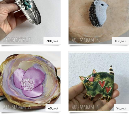
200
108
,00 zł
,00 zł
49
98
,00 zł
,00 zł